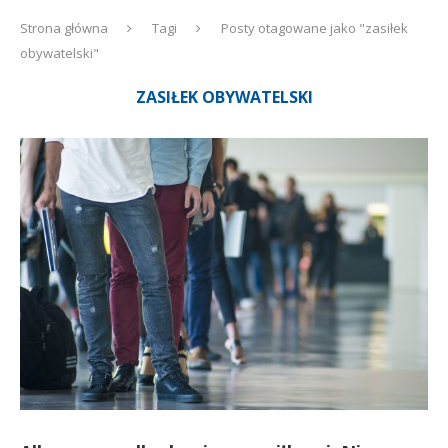
Strona główna
Tagi
Posty otagowane jako "zasiłek
obywatelski"
ZASIŁEK OBYWATELSKI