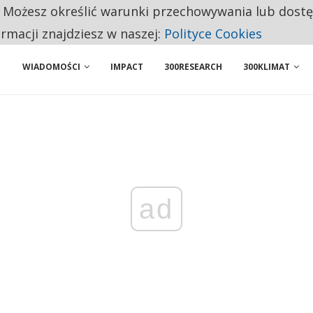
. Możesz określić warunki przechowywania lub dost
BY WŁASNĄ FIRMĘ. INNYM JUŻ TAK ŁATWO JEJ NIE POLECAJĄ
ormacji znajdziesz w naszej:
Polityce Cookies
WIADOMOŚCI
IMPACT
300RESEARCH
300KLIMAT
ad