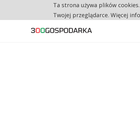
Ta strona używa plików cookies
TYLKO U NAS
TRZECH NA CZTERECH PONOWNIE ZAŁOŻYŁO
Twojej przeglądarce. Więcej inf