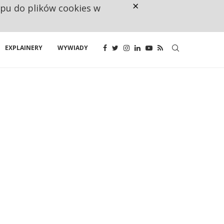
×
ępu do plików cookies w
RESTRYKCJE CHIN UDERZAJĄ W E
EXPLAINERY
WYWIADY