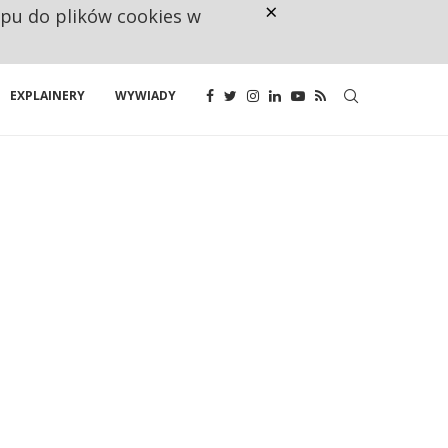
×
ępu do plików cookies w
NA JEDEN WAKAT PRZYPADAJĄ 
EXPLAINERY
WYWIADY