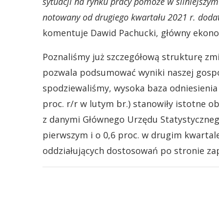
sytuacji na rynku pracy pomoże w silniejszym
notowany od drugiego kwartału 2021 r. dodat
komentuje Dawid Pachucki, główny ekono
Poznaliśmy już szczegółową strukturę zmi
pozwala podsumować wyniki naszej gospod
spodziewaliśmy, wysoka baza odniesienia z
proc. r/r w lutym br.) stanowiły istotne 
z danymi Głównego Urzędu Statystycznego, 
pierwszym i o 0,6 proc. w drugim kwarta
oddziałujących dostosowań po stronie za