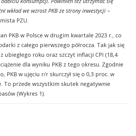
 odbiciu konsumpcji. Powinien też utrzymać się
ni wkład we wzrost PKB ze strony inwestycji
–
mista PZU.
an PKB w Polsce w drugim kwartale 2023 r., co
arki z całego pierwszego półrocza. Tak jak się
 ubiegłego roku oraz szczyt inflacji CPI (18,4
obciążenie dla wyniku PKB z tego okresu. Zgodnie
PKB w ujęciu r/r skurczył się o 0,3 proc. w
le. To przede wszystkim skutek negatywnie
pasów (Wykres 1).