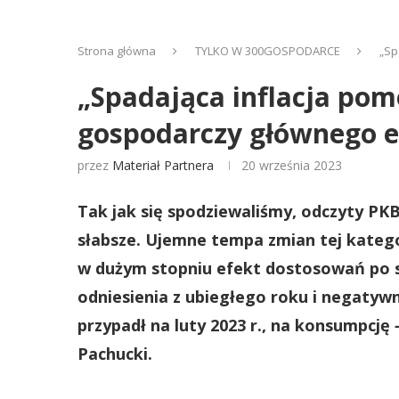
Strona główna
TYLKO W 300GOSPODARCE
„Sp
„Spadająca inflacja po
gospodarczy głównego 
przez
Materiał Partnera
20 września 2023
Tak jak się spodziewaliśmy, odczyty PKB
słabsze. Ujemne tempa zmian tej katego
w dużym stopniu efekt dostosowań po st
odniesienia z ubiegłego roku i negatywn
przypadł na luty 2023 r., na konsumpcję
Pachucki.