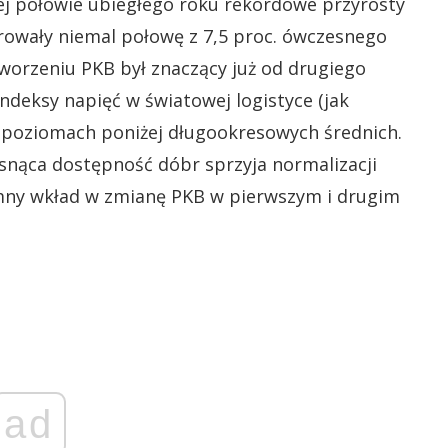
j połowie ubiegłego roku rekordowe przyrosty
wały niemal połowę z 7,5 proc. ówczesnego
tworzeniu PKB był znaczący już od drugiego
indeksy napięć w światowej logistyce (jak
a poziomach poniżej długookresowych średnich.
osnąca dostępność dóbr sprzyja normalizacji
emny wkład w zmianę PKB w pierwszym i drugim
ad