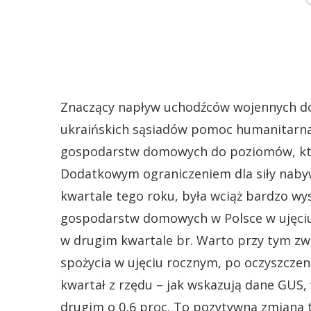
Znaczący napływ uchodźców wojennych do
ukraińskich sąsiadów pomoc humanitarn
gospodarstw domowych do poziomów, któ
Dodatkowym ograniczeniem dla siły nab
kwartale tego roku, była wciąż bardzo wys
gospodarstw domowych w Polsce w ujęciu r
w drugim kwartale br. Warto przy tym z
spożycia w ujęciu rocznym, po oczyszczen
kwartał z rzędu – jak wskazują dane GUS,
drugim o 0,6 proc. To pozytywna zmiana t