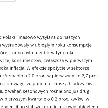
 Polski i masowo wysyłana do naszych
a wyśrubowały w ubiegłym roku konsumpcję
re trudno było przebić w tym roku.
ywczej konsumentów, zwłaszcza w pierwszym
oka inflacja. W efekcie spożycie w sektorze
/r spadło o 2,0 proc. w pierwszym i o 2,7 proc.
wrócić uwagę, że pomimo słabszych odczytów
iu z wahań sezonowych rośnie ono już drugi
 w pierwszym kwartale o 0,2 proc. kw/kw, w
endencji po słabszej drugiej połowie ubiegłego