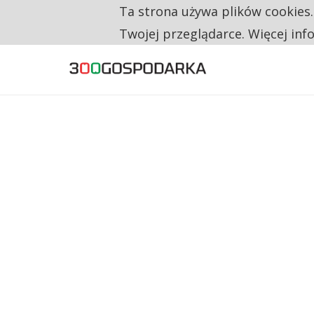
Ta strona używa plików cookies
TYLKO U NAS
CO TRZECIĄ ZŁOTÓWKĘ Z EMERYTURY SE
Twojej przeglądarce. Więcej inf