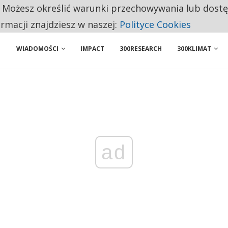
. Możesz określić warunki przechowywania lub dost
NIORZY PRZEZNACZAJĄ NA PODSTAWOWE ZAKUPY
ormacji znajdziesz w naszej:
Polityce Cookies
WIADOMOŚCI
IMPACT
300RESEARCH
300KLIMAT
ad