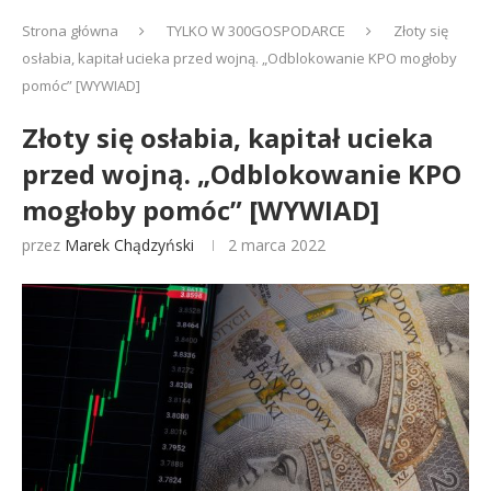
Strona główna
TYLKO W 300GOSPODARCE
Złoty się
osłabia, kapitał ucieka przed wojną. „Odblokowanie KPO mogłoby
pomóc” [WYWIAD]
Złoty się osłabia, kapitał ucieka
przed wojną. „Odblokowanie KPO
mogłoby pomóc” [WYWIAD]
przez
Marek Chądzyński
2 marca 2022