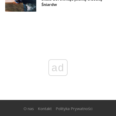
Śniardw
ad
O nas
Kontakt
Polityka Prywatności