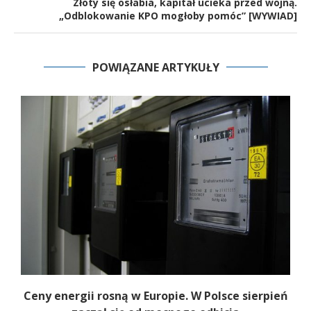
Złoty się osłabia, kapitał ucieka przed wojną.
„Odblokowanie KPO mogłoby pomóc” [WYWIAD]
POWIĄZANE ARTYKUŁY
Ceny energii rosną w Europie. W Polsce sierpień
K