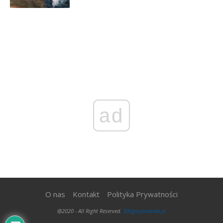
ad
O nas
Kontakt
Polityka Prywatności
@2020 - All Right Reserved.
300gospodarka.pl