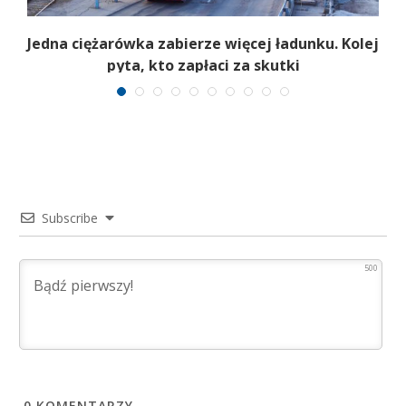
Jedna ciężarówka zabierze więcej ładunku. Kolej
pyta, kto zapłaci za skutki
i
Subscribe
500
0
KOMENTARZY