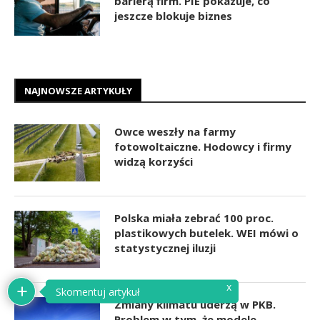
barierą firm. PIE pokazuje, co
jeszcze blokuje biznes
NAJNOWSZE ARTYKUŁY
Owce weszły na farmy
fotowoltaiczne. Hodowcy i firmy
widzą korzyści
Polska miała zebrać 100 proc.
plastikowych butelek. WEI mówi o
statystycznej iluzji
x
Skomentuj artykuł
Zmiany klimatu uderzą w PKB.
Problem w tym, że modele