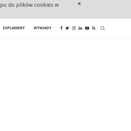
×
ępu do plików cookies w
NA JEDEN WAKAT PRZYPADAJĄ 
EXPLAINERY
WYWIADY