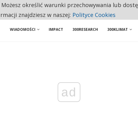
. Możesz określić warunki przechowywania lub dost
NIORZY PRZEZNACZAJĄ NA PODSTAWOWE ZAKUPY
ormacji znajdziesz w naszej:
Polityce Cookies
WIADOMOŚCI
IMPACT
300RESEARCH
300KLIMAT
ad