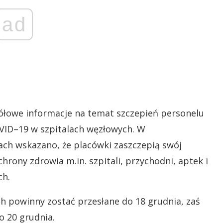
ad
ółowe informacje na temat szczepień personelu
ID–19 w szpitalach węzłowych. W
ch wskazano, że placówki zaszczepią swój
hrony zdrowia m.in. szpitali, przychodni, aptek i
ch.
ch powinny zostać przesłane do 18 grudnia, zaś
o 20 grudnia.