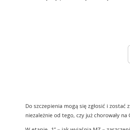
Do szczepienia mogą się zgłosić i zostać
niezależnie od tego, czy już chorowały na 
W etapie „1” – jak wyjaśnia MZ – zaszczep