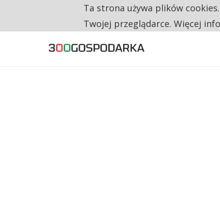
Ta strona używa plików cookies
TYLKO U NAS
CO TRZECIĄ ZŁOTÓWKĘ Z EMERYTURY SE
Twojej przeglądarce. Więcej inf