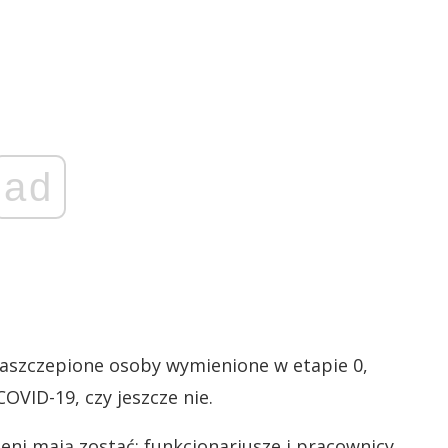
ad
 zaszczepione osoby wymienione w etapie 0,
COVID-19, czy jeszcze nie.
ieni mają zostać: funkcjonariusze i pracownicy