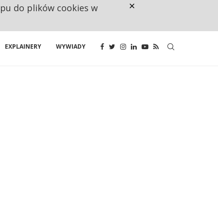
×
ępu do plików cookies w
CO TRZECIĄ ZŁOTÓWKĘ Z EMER
EXPLAINERY
WYWIADY