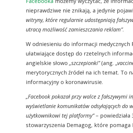
Facebooka
możemy wyczytać, że informacj
nieprawdziwe nie znikają, a jedynie pojaw
witryny, które regularnie udostępniają fałsz
utracą możliwość zamieszczania reklam”
.
W odniesieniu do informacji medycznych F
ułatwiające dostęp do rzetelnych informa
angielskie słowo
„szczepionki”
(ang. „
vaccin
merytorycznych źródeł na ich temat. To 
informacyjny o koronawirusie.
„Facebook pokazał przy walce z fałszywymi i
wyświetlanie komunikatów odsyłających do w
użytkownikowi tej platformy”
– powiedziała 
stowarzyszenia Demagog, które pomaga F