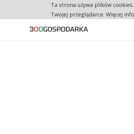
Ta strona używa plików cookies
TYLKO U NAS
RESTRYKCJE CHIN UDERZAJĄ W EUROPEJSKI
Twojej przeglądarce. Więcej inf