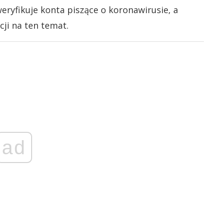
eryfikuje konta piszące o koronawirusie, a
ji na ten temat.
ad