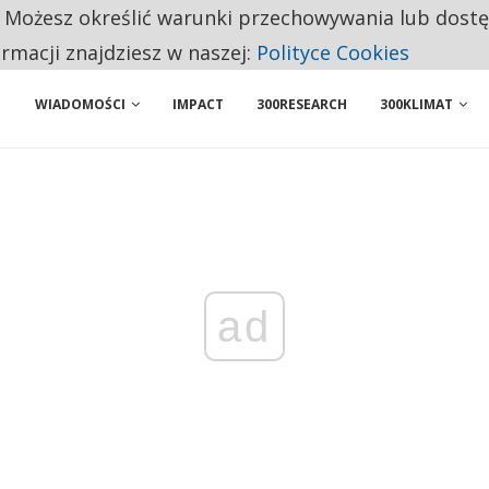
. Możesz określić warunki przechowywania lub dost
 PRZEMYSŁ. NA LIŚCIE SĄ DWA PODMIOTY Z POLSKI
ormacji znajdziesz w naszej:
Polityce Cookies
WIADOMOŚCI
IMPACT
300RESEARCH
300KLIMAT
ad