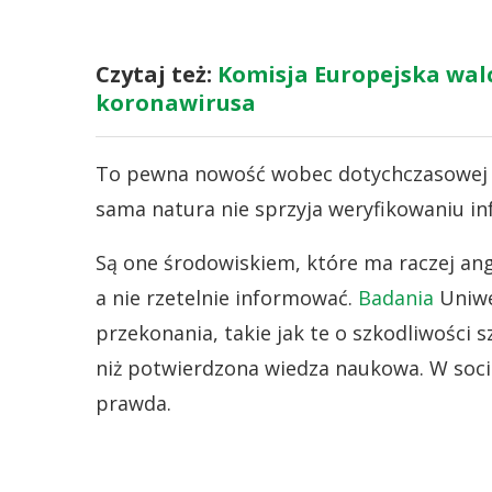
Czytaj też:
Komisja Europejska wal
koronawirusa
To pewna nowość wobec dotychczasowej p
sama natura nie sprzyja weryfikowaniu in
Są one środowiskiem, które ma raczej an
a nie rzetelnie informować.
Badania
Uniwe
przekonania, takie jak te o szkodliwości 
niż potwierdzona wiedza naukowa. W social
prawda.