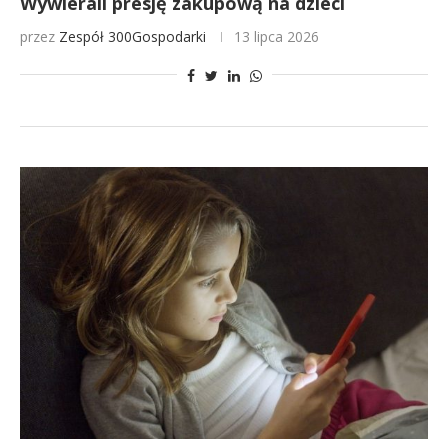
Wywierali presję zakupową na dzieci
przez
Zespół 300Gospodarki
13 lipca 2026