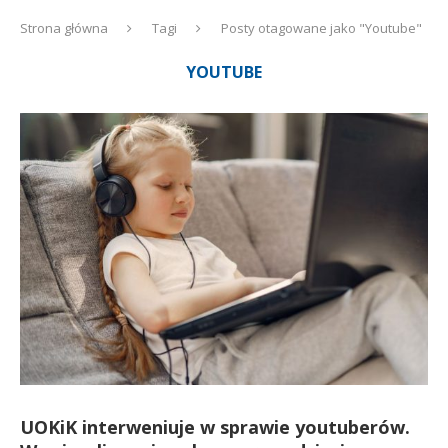
Strona główna
Tagi
Posty otagowane jako "Youtube"
YOUTUBE
UOKiK interweniuje w sprawie youtuberów.