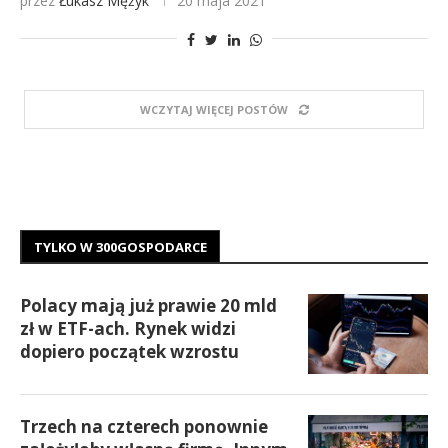
przez
Łukasz Mężyk
20 maja 2021
WCZYTAJ WIĘCEJ POSTÓW
TYLKO W 300GOSPODARCE
Polacy mają już prawie 20 mld
zł w ETF-ach. Rynek widzi
dopiero początek wzrostu
Trzech na czterech ponownie