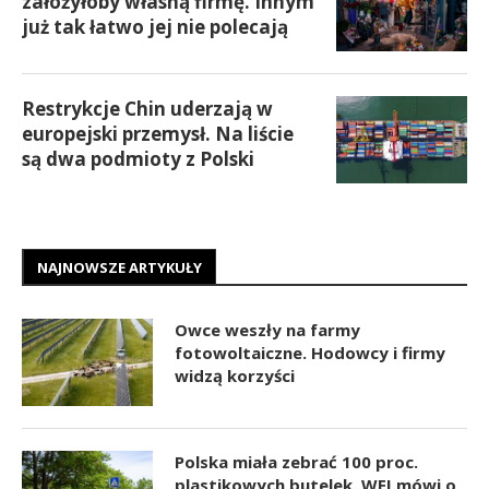
założyłoby własną firmę. Innym
już tak łatwo jej nie polecają
Restrykcje Chin uderzają w
europejski przemysł. Na liście
są dwa podmioty z Polski
NAJNOWSZE ARTYKUŁY
Owce weszły na farmy
fotowoltaiczne. Hodowcy i firmy
widzą korzyści
Polska miała zebrać 100 proc.
plastikowych butelek. WEI mówi o