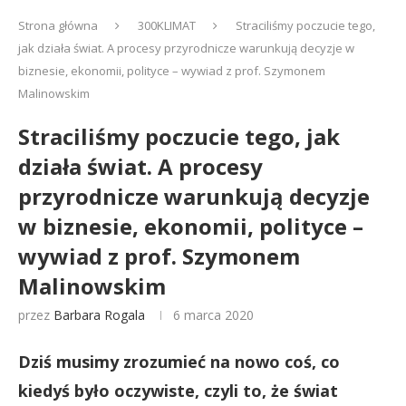
Strona główna
300KLIMAT
Straciliśmy poczucie tego,
jak działa świat. A procesy przyrodnicze warunkują decyzje w
biznesie, ekonomii, polityce – wywiad z prof. Szymonem
Malinowskim
Straciliśmy poczucie tego, jak
działa świat. A procesy
przyrodnicze warunkują decyzje
w biznesie, ekonomii, polityce –
wywiad z prof. Szymonem
Malinowskim
przez
Barbara Rogala
6 marca 2020
Dziś musimy zrozumieć na nowo coś, co
kiedyś było oczywiste, czyli to, że świat