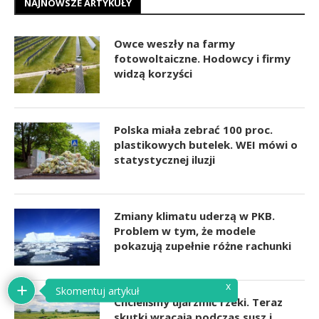
NAJNOWSZE ARTYKUŁY
Owce weszły na farmy
fotowoltaiczne. Hodowcy i firmy
widzą korzyści
Polska miała zebrać 100 proc.
plastikowych butelek. WEI mówi o
statystycznej iluzji
Zmiany klimatu uderzą w PKB.
Problem w tym, że modele
pokazują zupełnie różne rachunki
x
Skomentuj artykuł
Chcieliśmy ujarzmić rzeki. Teraz
skutki wracają podczas susz i