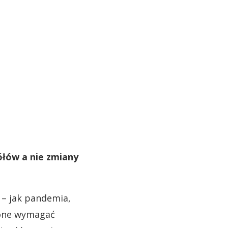
ółów a nie zmiany
t – jak pandemia,
 one wymagać