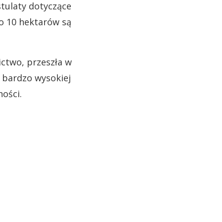
stulaty dotyczące
o 10 hektarów są
ictwo, przeszła w
ę bardzo wysokiej
ości.