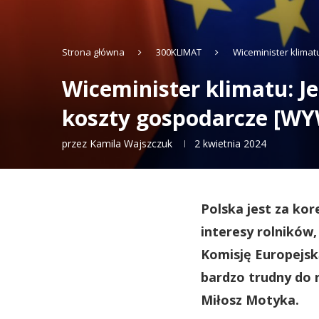
Strona główna
300KLIMAT
Wiceminister klima
Wiceminister klimatu: J
koszty gospodarcze [W
przez
Kamila Wajszczuk
2 kwietnia 2024
Polska jest za ko
interesy rolników
Komisję Europejską
bardzo trudny do 
Miłosz Motyka.