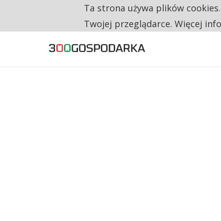
Ta strona używa plików cookies
TYLKO U NAS
NA JEDEN WAKAT PRZYPADAJĄ 62 ZGŁOSZ
Twojej przeglądarce. Więcej inf