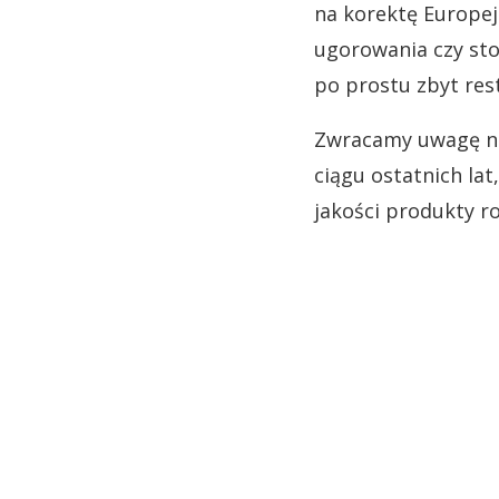
na korektę Europej
ugorowania czy st
po prostu zbyt rest
Zwracamy uwagę na 
ciągu ostatnich la
jakości produkty r