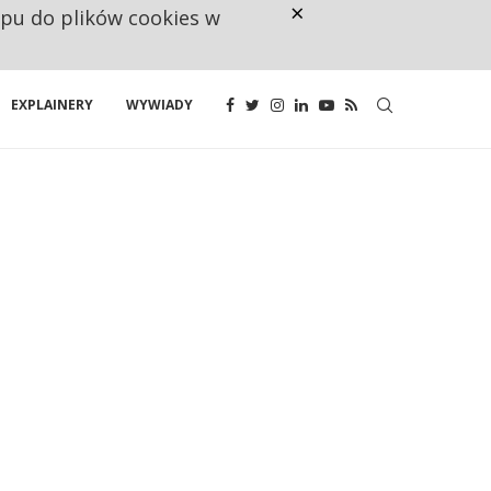
×
ępu do plików cookies w
160 ZNAKÓW TO ZA MAŁO. FUND
EXPLAINERY
WYWIADY