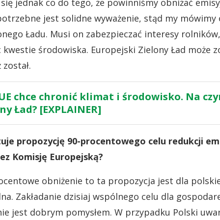
się jednak co do tego, że powinniśmy obniżać emisy
potrzebne jest solidne wyważenie, stąd my mówimy 
onego Ładu. Musi on zabezpieczać interesy rolników
kwestie środowiska. Europejski Zielony Ład może z
 został.
UE chce chronić klimat i środowisko. Na cz
ony Ład? [EXPLAINER]
uje propozycję 90-procentowego celu redukcji emis
ez Komisję Europejską?
rocentowe obniżenie to ta propozycja jest dla polsk
na. Zakładanie dzisiaj wspólnego celu dla gospodare
nie jest dobrym pomysłem. W przypadku Polski uw