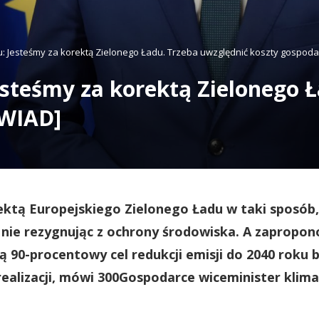
tu: Jesteśmy za korektą Zielonego Ładu. Trzeba uwzględnić koszty gospod
esteśmy za korektą Zielonego 
YWIAD]
rektą Europejskiego Zielonego Ładu w taki sposób,
, nie rezygnując z ochrony środowiska. A zapropo
 90-procentowy cel redukcji emisji do 2040 roku b
realizacji, mówi 300Gospodarce wiceminister klima