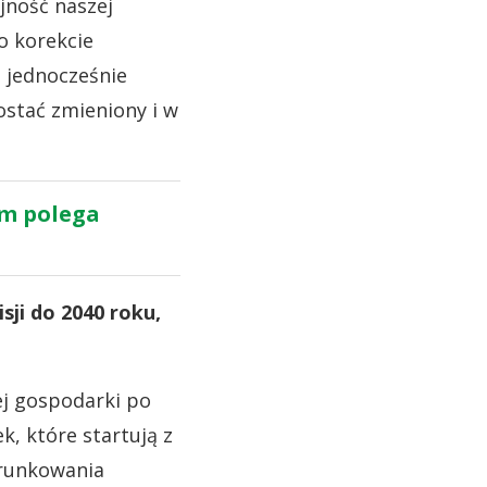
jność naszej
o korekcie
, jednocześnie
ostać zmieniony i w
ym polega
ji do 2040 roku,
iej gospodarki po
k, które startują z
arunkowania