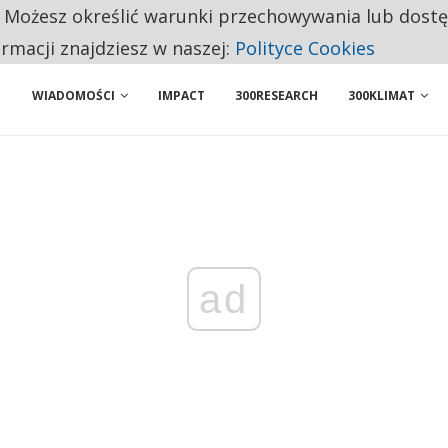
. Możesz określić warunki przechowywania lub dost
ENIA. WIELU KANDYDATÓW NIE ROZPOCZYNA PRACY
ormacji znajdziesz w naszej:
Polityce Cookies
WIADOMOŚCI
IMPACT
300RESEARCH
300KLIMAT
ad