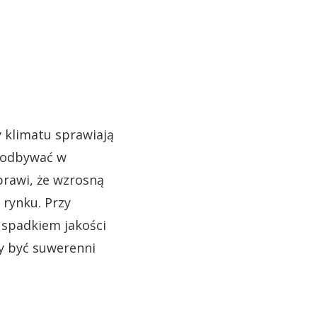
y klimatu sprawiają
ę odbywać w
rawi, że wzrosną
rynku. Przy
 spadkiem jakości
y być suwerenni