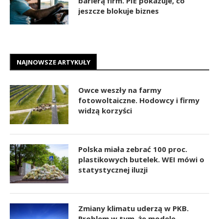
barierą firm. PIE pokazuje, co
jeszcze blokuje biznes
NAJNOWSZE ARTYKUŁY
Owce weszły na farmy
fotowoltaiczne. Hodowcy i firmy
widzą korzyści
Polska miała zebrać 100 proc.
plastikowych butelek. WEI mówi o
statystycznej iluzji
Zmiany klimatu uderzą w PKB.
Problem w tym, że modele