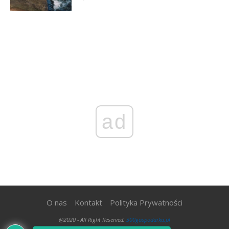
ad
O nas
Kontakt
Polityka Prywatności
@2020 - All Right Reserved.
300gospodarka.pl