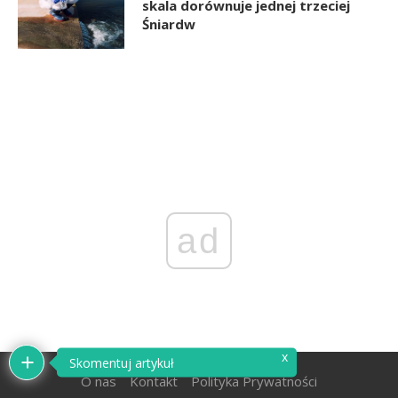
skala dorównuje jednej trzeciej
Śniardw
ad
O nas
Kontakt
Polityka Prywatności