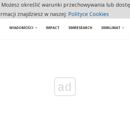
. Możesz określić warunki przechowywania lub dost
NIORZY PRZEZNACZAJĄ NA PODSTAWOWE ZAKUPY
ormacji znajdziesz w naszej:
Polityce Cookies
WIADOMOŚCI
IMPACT
300RESEARCH
300KLIMAT
ad