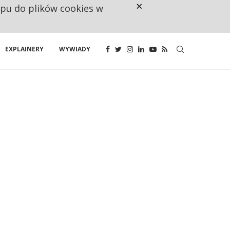
×
ępu do plików cookies w
NA JEDEN WAKAT PRZYPADAJĄ 
EXPLAINERY
WYWIADY