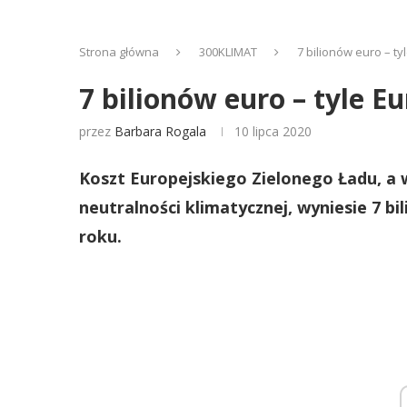
Strona główna
300KLIMAT
7 bilionów euro – t
7 bilionów euro – tyle E
przez
Barbara Rogala
10 lipca 2020
Koszt Europejskiego Zielonego Ładu, a 
neutralności klimatycznej, wyniesie 7 bi
roku.