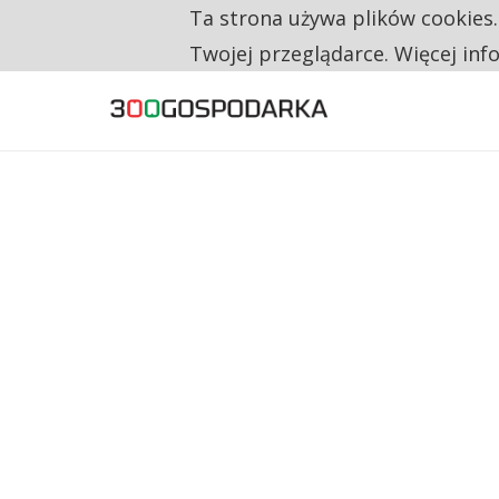
Ta strona używa plików cookies
TYLKO U NAS
CO TRZECIĄ ZŁOTÓWKĘ Z EMERYTURY SE
Twojej przeglądarce. Więcej inf