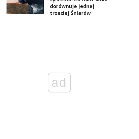
dorównuje jednej
trzeciej Śniardw
ad