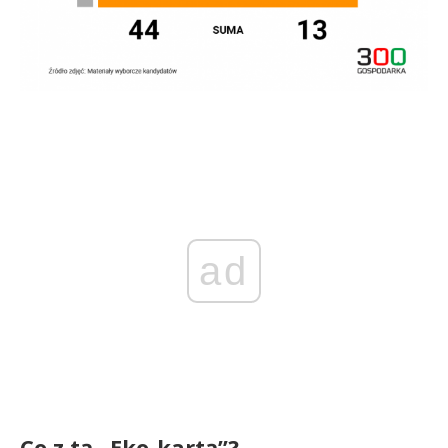
ad
Co z tą „Eko-kartą”?