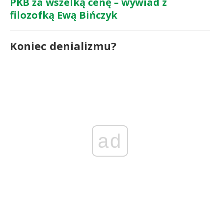
PKB za wszelką cenę – wywiad z
filozofką Ewą Bińczyk
Koniec denializmu?
ad