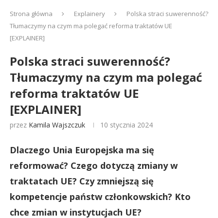
Strona główna
Explainery
Polska straci suwerenność?
Tłumaczymy na czym ma polegać reforma traktatów UE
[EXPLAINER]
Polska straci suwerenność?
Tłumaczymy na czym ma polegać
reforma traktatów UE
[EXPLAINER]
przez
Kamila Wajszczuk
10 stycznia 2024
Dlaczego Unia Europejska ma się
reformować? Czego dotyczą zmiany w
traktatach UE? Czy zmniejszą się
kompetencje państw członkowskich? Kto
chce zmian w instytucjach UE?