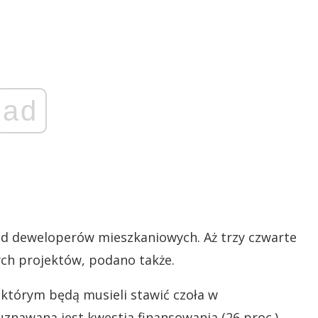
ad
ód deweloperów mieszkaniowych. Aż trzy czwarte
ych projektów, podano także.
którym będą musieli stawić czoła w
znawana jest kwestia finansowania (26 proc.).