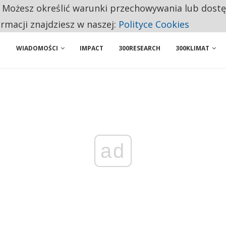
. Możesz określić warunki przechowywania lub dost
 PRZEMYSŁ. NA LIŚCIE SĄ DWA PODMIOTY Z POLSKI
ormacji znajdziesz w naszej:
Polityce Cookies
WIADOMOŚCI
IMPACT
300RESEARCH
300KLIMAT
ad