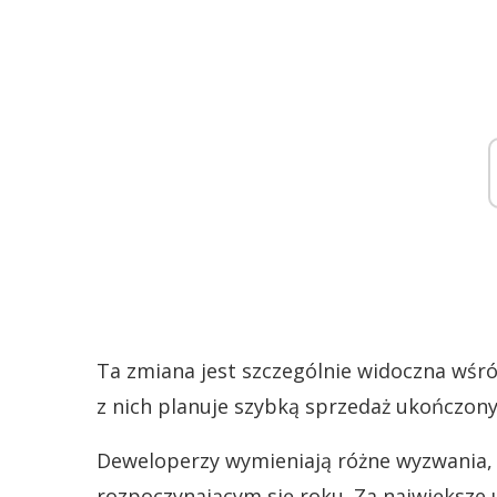
Ta zmiana jest szczególnie widoczna wśr
z nich planuje szybką sprzedaż ukończon
Deweloperzy wymieniają różne wyzwania, 
rozpoczynającym się roku. Za największe u