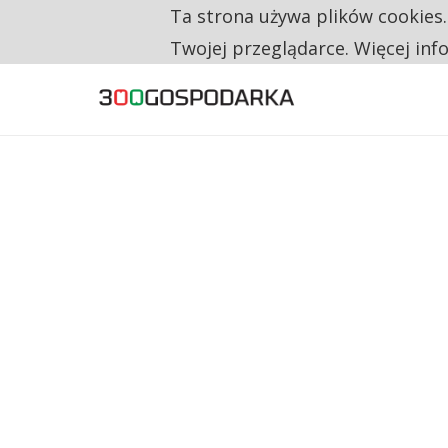
Ta strona używa plików cookies
TYLKO U NAS
RESTRYKCJE CHIN UDERZAJĄ W EUROPEJSKI
Twojej przeglądarce. Więcej inf