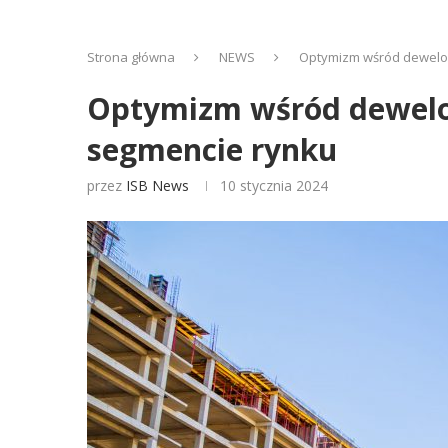
Strona główna
NEWS
Optymizm wśród dewelop
Optymizm wśród dewelop
segmencie rynku
przez
ISB News
10 stycznia 2024