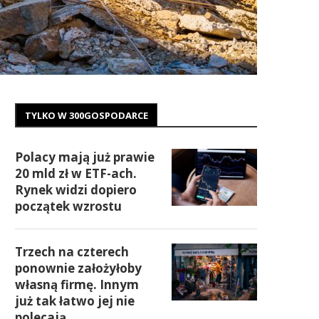
TYLKO W 300GOSPODARCE
Polacy mają już prawie
20 mld zł w ETF-ach.
Rynek widzi dopiero
początek wzrostu
Trzech na czterech
ponownie założyłoby
własną firmę. Innym
już tak łatwo jej nie
polecają