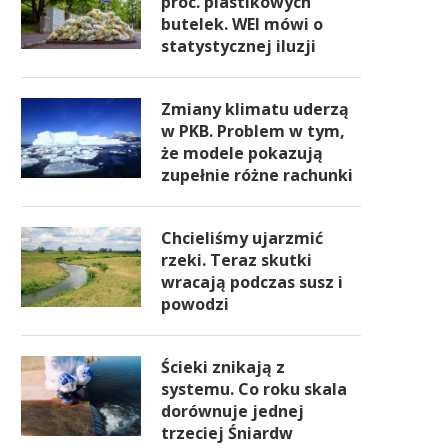
proc. plastikowych
butelek. WEI mówi o
statystycznej iluzji
Zmiany klimatu uderzą
w PKB. Problem w tym,
że modele pokazują
zupełnie różne rachunki
Chcieliśmy ujarzmić
rzeki. Teraz skutki
wracają podczas susz i
powodzi
Ścieki znikają z
systemu. Co roku skala
dorównuje jednej
trzeciej Śniardw