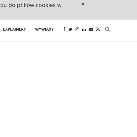
×
ępu do plików cookies w
CO TRZECIĄ ZŁOTÓWKĘ Z EMER
EXPLAINERY
WYWIADY