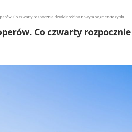
erów. Co czwarty rozpocznie działalność na nowym segmencie rynku
erów. Co czwarty rozpocznie