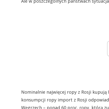
Ale w poszczególnych państwach sytuacja
Nominalnie najwięcej ropy z Rosji kupują 
konsumpcji ropy import z Rosji odpowiada w
Węgrzech – ponad 60 proc. ropy, którą zuż