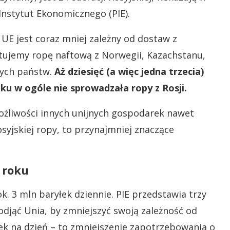
Instytut Ekonomicznego (PIE).
 UE jest coraz mniej zależny od dostaw z
tujemy ropę naftową z Norwegii, Kazachstanu,
nnych państw.
Aż dziesięć (a więc jedna trzecia)
ku w ogóle nie sprowadzała ropy z Rosji.
żliwości innych unijnych gospodarek nawet
rosyjskiej ropy, to przynajmniej znaczące
 roku
ok. 3 mln baryłek dziennie. PIE przedstawia trzy
odjąć Unia, by zmniejszyć swoją zależność od
łek na dzień – to zmniejszenie zapotrzebowania o