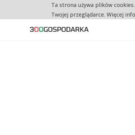
Ta strona używa plików cookies
TYLKO U NAS
NA JEDEN WAKAT PRZYPADAJĄ 62 ZGŁOSZ
Twojej przeglądarce. Więcej inf