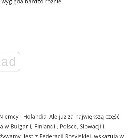
 wygląda bardzo różnie.
ad
Niemcy i Holandia. Ale już za największą część
 Bułgarii, Finlandii, Polsce, Słowacji i
ywamy, jest z Federacji Rosyjskiej, wskazują w