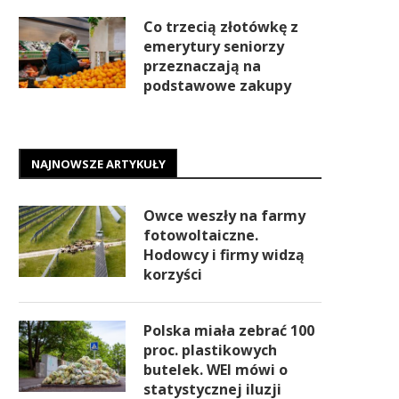
Co trzecią złotówkę z
emerytury seniorzy
przeznaczają na
podstawowe zakupy
NAJNOWSZE ARTYKUŁY
Owce weszły na farmy
fotowoltaiczne.
Hodowcy i firmy widzą
korzyści
Polska miała zebrać 100
proc. plastikowych
butelek. WEI mówi o
statystycznej iluzji