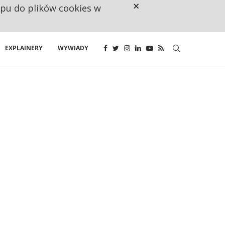
×
ępu do plików cookies w
160 ZNAKÓW TO ZA MAŁO. FUND
EXPLAINERY
WYWIADY