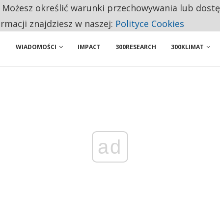
. Możesz określić warunki przechowywania lub dost
ENIA. WIELU KANDYDATÓW NIE ROZPOCZYNA PRACY
ormacji znajdziesz w naszej:
Polityce Cookies
WIADOMOŚCI
IMPACT
300RESEARCH
300KLIMAT
ad