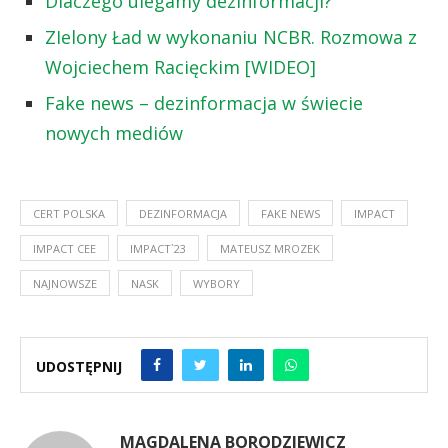
Dlaczego ulegamy dezinformacji?
ZIelony Ład w wykonaniu NCBR. Rozmowa z
Wojciechem Racięckim [WIDEO]
Fake news – dezinformacja w świecie
nowych mediów
CERT POLSKA
DEZINFORMACJA
FAKE NEWS
IMPACT
IMPACT CEE
IMPACT`23
MATEUSZ MROZEK
NAJNOWSZE
NASK
WYBORY
UDOSTĘPNIJ
MAGDALENA BORODZIEWICZ