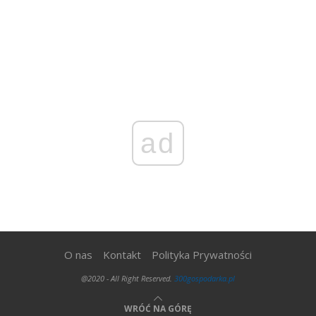
ad
O nas
Kontakt
Polityka Prywatności
@2020 - All Right Reserved.
300gospodarka.pl
WRÓĆ NA GÓRĘ