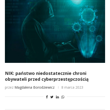
NIK: państwo niedostatecznie chroni
obywateli przed cyberprzestępczością
przez
Magdalena Borodziewicz
8 marca 2023