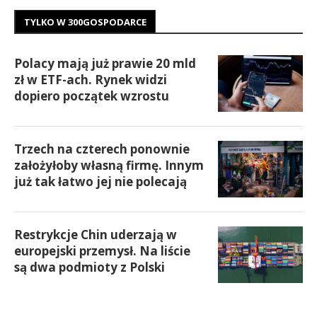
TYLKO W 300GOSPODARCE
Polacy mają już prawie 20 mld
zł w ETF-ach. Rynek widzi
dopiero początek wzrostu
Trzech na czterech ponownie
założyłoby własną firmę. Innym
już tak łatwo jej nie polecają
Restrykcje Chin uderzają w
europejski przemysł. Na liście
są dwa podmioty z Polski