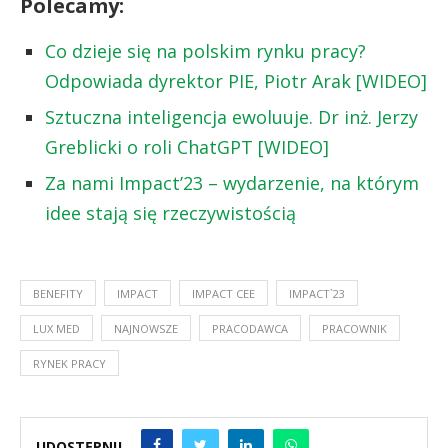
Polecamy:
Co dzieje się na polskim rynku pracy?
Odpowiada dyrektor PIE, Piotr Arak [WIDEO]
Sztuczna inteligencja ewoluuje. Dr inż. Jerzy
Greblicki o roli ChatGPT [WIDEO]
Za nami Impact’23 – wydarzenie, na którym
idee stają się rzeczywistością
BENEFITY
IMPACT
IMPACT CEE
IMPACT`23
LUX MED
NAJNOWSZE
PRACODAWCA
PRACOWNIK
RYNEK PRACY
UDOSTĘPNIJ