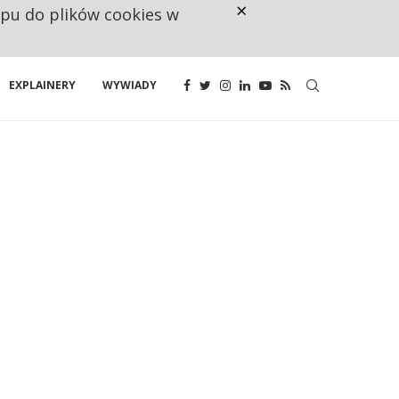
×
ępu do plików cookies w
160 ZNAKÓW TO ZA MAŁO. FUND
EXPLAINERY
WYWIADY