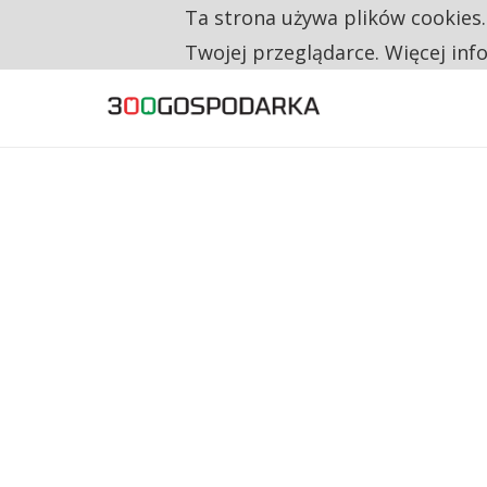
Ta strona używa plików cookies
CO TRZECIĄ ZŁOTÓWKĘ Z EMERYTURY SE
TYLKO U NAS
Twojej przeglądarce. Więcej inf
NA JEDEN WAKAT PRZYPADAJĄ 62 ZGŁOSZ