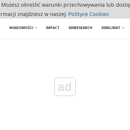
. Możesz określić warunki przechowywania lub dost
NIORZY PRZEZNACZAJĄ NA PODSTAWOWE ZAKUPY
ormacji znajdziesz w naszej:
Polityce Cookies
ENIA. WIELU KANDYDATÓW NIE ROZPOCZYNA PRACY
WIADOMOŚCI
IMPACT
300RESEARCH
300KLIMAT
ad