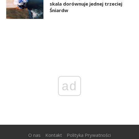
skala dorównuje jednej trzeciej
Śniardw
ad
O nas
Kontakt
Polityka Prywatności