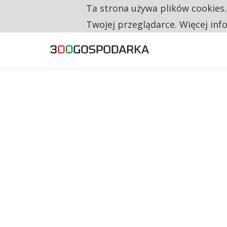
Ta strona używa plików cookies
TYLKO U NAS
CO TRZECIĄ ZŁOTÓWKĘ Z EMERYTURY SE
Twojej przeglądarce. Więcej inf