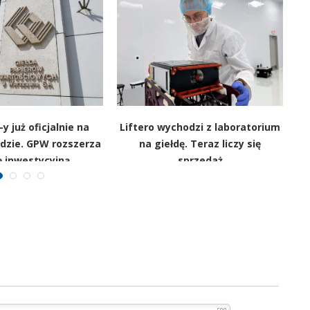
y już oficjalnie na
Liftero wychodzi z laboratorium
łdzie. GPW rozszerza
na giełdę. Teraz liczy się
ę inwestycyjną
sprzedaż