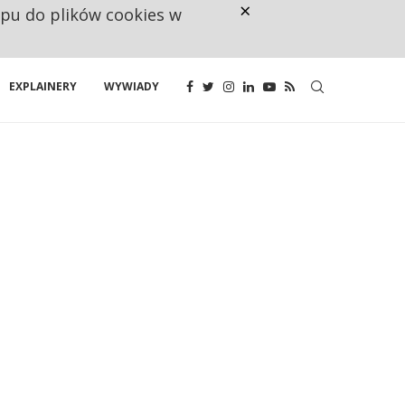
×
ępu do plików cookies w
NA JEDEN WAKAT PRZYPADAJĄ 
EXPLAINERY
WYWIADY