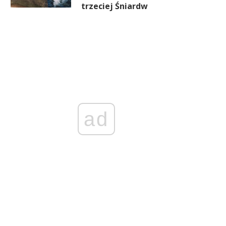
trzeciej Śniardw
ad