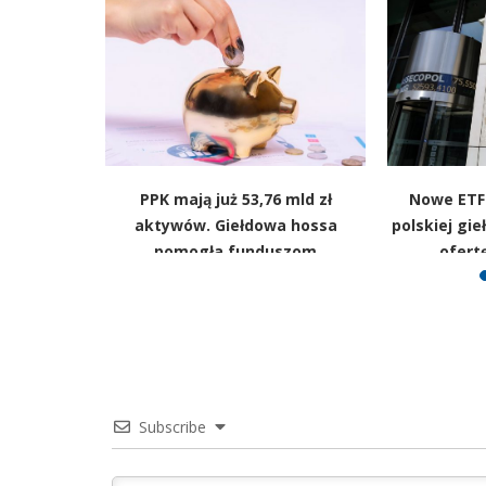
g techów.
PPK mają już 53,76 mld zł
Nowe ETF-
ie bańka
aktywów. Giełdowa hossa
polskiej gie
a
pomogła funduszom
ofert
Subscribe