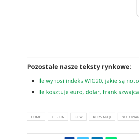
Pozostałe nasze teksty rynkowe:
Ile wynosi indeks WIG20, jakie są no
Ile kosztuje euro, dolar, frank szwajc
COMP
GIEŁDA
GPW
KURS AKCJI
NOTOWAN