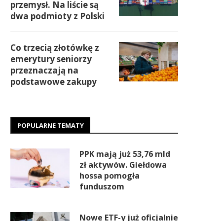
przemysł. Na liście są
dwa podmioty z Polski
Co trzecią złotówkę z
emerytury seniorzy
przeznaczają na
podstawowe zakupy
POPULARNE TEMATY
PPK mają już 53,76 mld
zł aktywów. Giełdowa
hossa pomogła
funduszom
Nowe ETF-y już oficjalnie