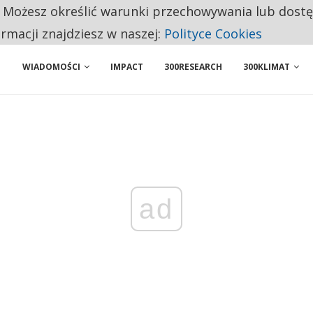
. Możesz określić warunki przechowywania lub dost
NIORZY PRZEZNACZAJĄ NA PODSTAWOWE ZAKUPY
ormacji znajdziesz w naszej:
Polityce Cookies
WIADOMOŚCI
IMPACT
300RESEARCH
300KLIMAT
ad