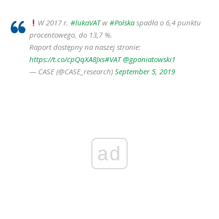
W 2017 r.
#lukaVAT
w
#Polska
spadła o 6,4 punktu
procentowego, do 13,7 %.
Raport dostępny na naszej stronie:
https://t.co/cpQqXA8Jxs
#VAT
@gponiatowski1
— CASE (@CASE_research)
September 5, 2019
ad