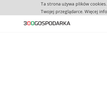
Ta strona używa plików cookies
RESTRYKCJE CHIN UDERZAJĄ W EUROPEJSKI
TYLKO U NAS
Twojej przeglądarce. Więcej inf
CO TRZECIĄ ZŁOTÓWKĘ Z EMERYTURY SE