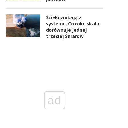
Ścieki znikają z
systemu. Co roku skala
Bank Pekao przymusowo
UOKiK podjął decyzję o nało
dorównuje jednej
przejmie Idea Bank, aby
kar na Idea Bank w wysokoś
trzeciej Śniardw
zapobiec niekontrolowanemu
proc. jego wartości giełdo
upadkowi
ad