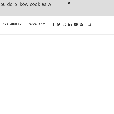
×
ępu do plików cookies w
NA JEDEN WAKAT PRZYPADAJĄ 
EXPLAINERY
WYWIADY