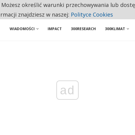
. Możesz określić warunki przechowywania lub dost
 PRZEMYSŁ. NA LIŚCIE SĄ DWA PODMIOTY Z POLSKI
ormacji znajdziesz w naszej:
Polityce Cookies
NIORZY PRZEZNACZAJĄ NA PODSTAWOWE ZAKUPY
WIADOMOŚCI
IMPACT
300RESEARCH
300KLIMAT
ad