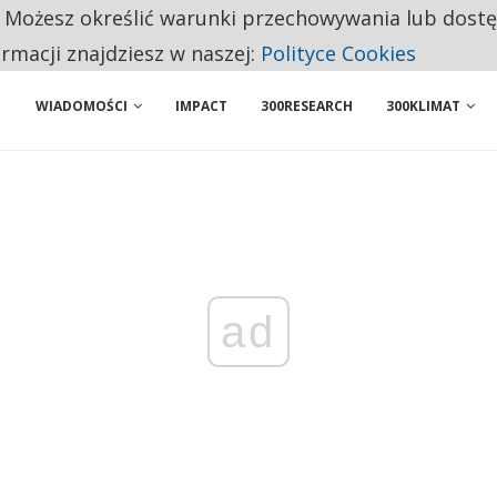
. Możesz określić warunki przechowywania lub dost
BY WŁASNĄ FIRMĘ. INNYM JUŻ TAK ŁATWO JEJ NIE POLECAJĄ
ormacji znajdziesz w naszej:
Polityce Cookies
WIADOMOŚCI
IMPACT
300RESEARCH
300KLIMAT
ad