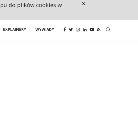
×
ępu do plików cookies w
RESTRYKCJE CHIN UDERZAJĄ W E
EXPLAINERY
WYWIADY