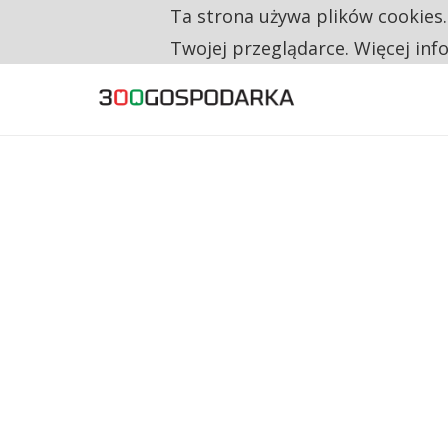
Ta strona używa plików cookies
TYLKO U NAS
TRZECH NA CZTERECH PONOWNIE ZAŁOŻYŁO
Twojej przeglądarce. Więcej inf