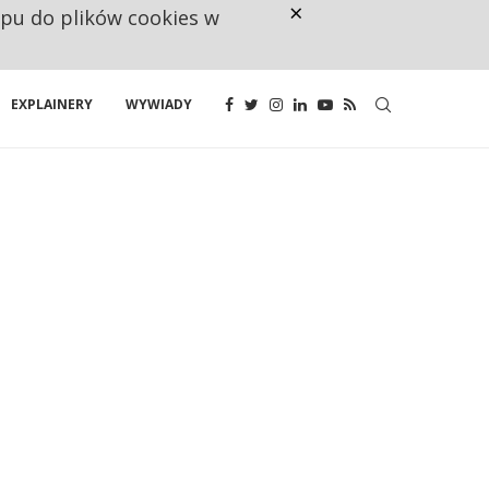
×
ępu do plików cookies w
CO TRZECIĄ ZŁOTÓWKĘ Z EMER
EXPLAINERY
WYWIADY