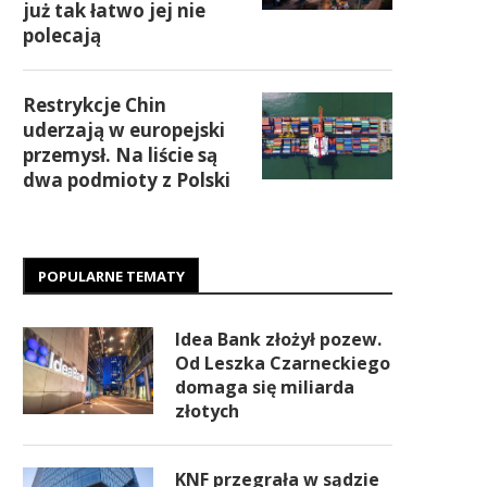
już tak łatwo jej nie
polecają
Restrykcje Chin
uderzają w europejski
przemysł. Na liście są
dwa podmioty z Polski
POPULARNE TEMATY
Idea Bank złożył pozew.
Od Leszka Czarneckiego
domaga się miliarda
złotych
KNF przegrała w sądzie