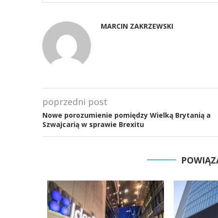
MARCIN ZAKRZEWSKI
poprzedni post
Nowe porozumienie pomiędzy Wielką Brytanią a
Szwajcarią w sprawie Brexitu
POWIĄZ
wę załogi.
adzanego
yzacji