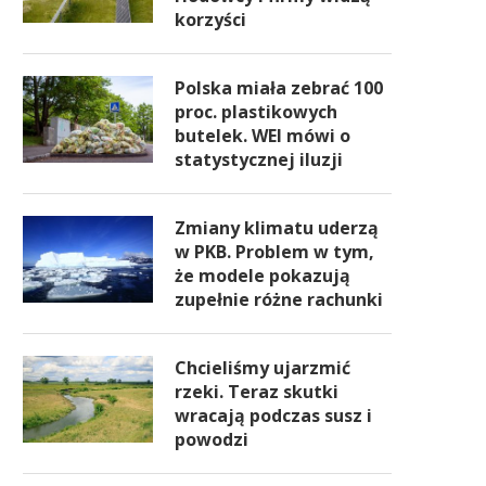
korzyści
Polska miała zebrać 100
proc. plastikowych
butelek. WEI mówi o
statystycznej iluzji
Zmiany klimatu uderzą
w PKB. Problem w tym,
że modele pokazują
zupełnie różne rachunki
Chcieliśmy ujarzmić
rzeki. Teraz skutki
wracają podczas susz i
Bank Pekao przymusowo
UOKiK podjął decyzję o nało
powodzi
przejmie Idea Bank, aby
kar na Idea Bank w wysokoś
zapobiec niekontrolowanemu
proc. jego wartości giełdo