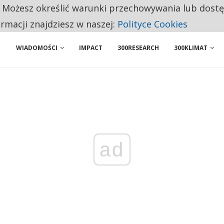
. Możesz określić warunki przechowywania lub dost
 PRZEMYSŁ. NA LIŚCIE SĄ DWA PODMIOTY Z POLSKI
ormacji znajdziesz w naszej:
Polityce Cookies
WIADOMOŚCI
IMPACT
300RESEARCH
300KLIMAT
ad