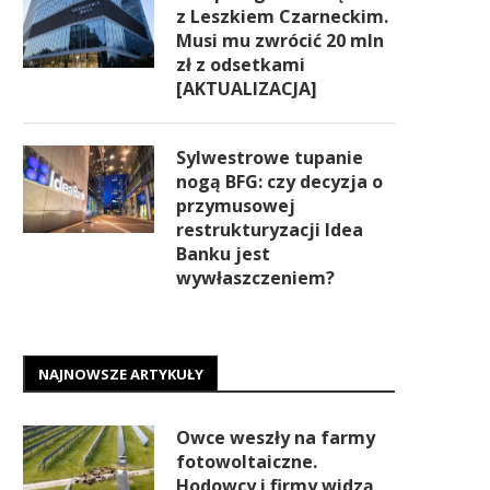
z Leszkiem Czarneckim.
Musi mu zwrócić 20 mln
zł z odsetkami
[AKTUALIZACJA]
Sylwestrowe tupanie
nogą BFG: czy decyzja o
przymusowej
restrukturyzacji Idea
Banku jest
wywłaszczeniem?
NAJNOWSZE ARTYKUŁY
Owce weszły na farmy
fotowoltaiczne.
Hodowcy i firmy widzą