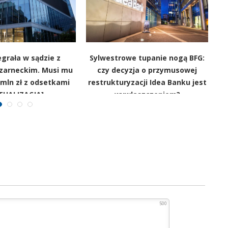
grała w sądzie z
Sylwestrowe tupanie nogą BFG:
zarneckim. Musi mu
czy decyzja o przymusowej
 mln zł z odsetkami
restrukturyzacji Idea Banku jest
TUALIZACJA]
wywłaszczeniem?
500