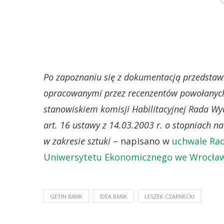
Po zapoznaniu się z dokumentacją przedstaw
opracowanymi przez recenzentów powołanych 
stanowiskiem komisji Habilitacyjnej Rada Wydz
art. 16 ustawy z 14.03.2003 r. o stopniach n
w zakresie sztuki
– napisano w
uchwale Rad
Uniwersytetu Ekonomicznego we Wrocławiu
GETIN BANK
IDEA BANK
LESZEK CZARNECKI