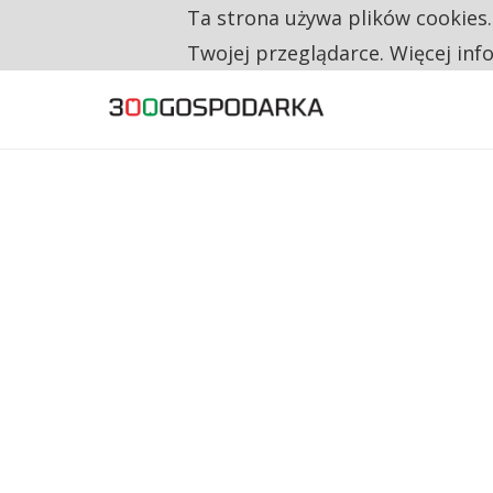
Ta strona używa plików cookies
TYLKO U NAS
RESTRYKCJE CHIN UDERZAJĄ W EUROPEJSKI
Twojej przeglądarce. Więcej inf