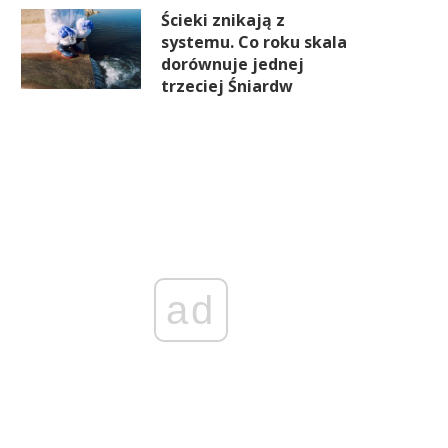
upadkowi
Ścieki znikają z
systemu. Co roku skala
dorównuje jednej
trzeciej Śniardw
ad