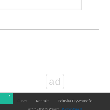
ad
x
O nas
Kontakt
Polityka Prywatności
@2020 - All Right Reserved.
300gospodarka.pl