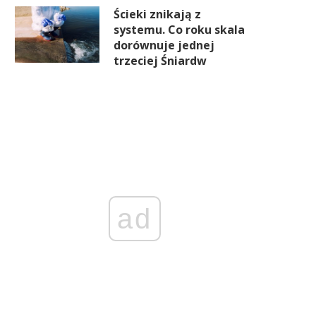
Ścieki znikają z
systemu. Co roku skala
dorównuje jednej
trzeciej Śniardw
Kryzys polityczny we Francji
Od sypialni po parlament
może się odbić na gospodarce
deepfake AI stanowi prawd
zagrożenie
ad