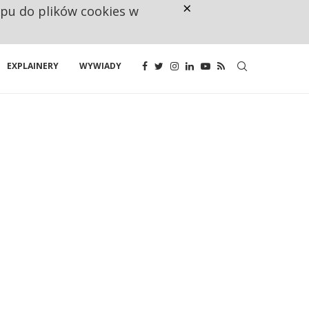
×
ępu do plików cookies w
CO TRZECIĄ ZŁOTÓWKĘ Z EMER
EXPLAINERY
WYWIADY