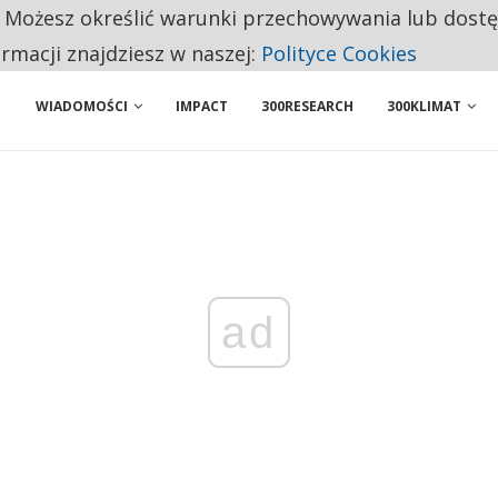
. Możesz określić warunki przechowywania lub dost
 PRZEMYSŁ. NA LIŚCIE SĄ DWA PODMIOTY Z POLSKI
ormacji znajdziesz w naszej:
Polityce Cookies
WIADOMOŚCI
IMPACT
300RESEARCH
300KLIMAT
ad