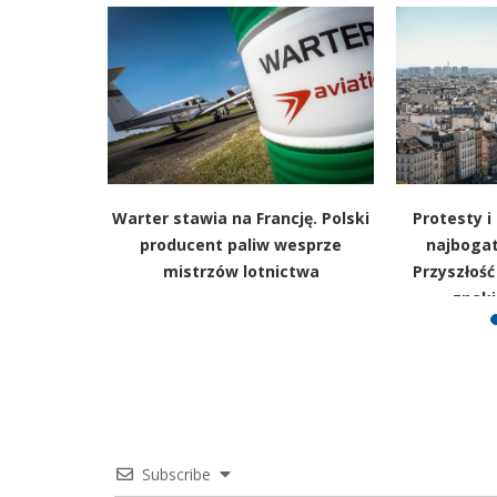
ie coraz
Warter stawia na Francję. Polski
Protesty i
 patenty.
producent paliw wesprze
najbogat
e, nam do
mistrzów lotnictwa
Przyszłość
znak
Subscribe