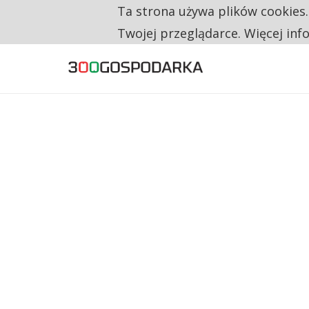
Ta strona używa plików cookies
TYLKO U NAS
RESTRYKCJE CHIN UDERZAJĄ W EUROPEJSKI
Twojej przeglądarce. Więcej inf