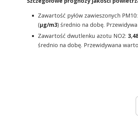
Szczegółowe prognozy jakości powietrza
Zawartość pyłów zawieszonych PM10
(
µg/m3
) średnio na dobę. Przewidywa
Zawartość dwutlenku azotu NO2:
3,4
średnio na dobę. Przewidywana warto