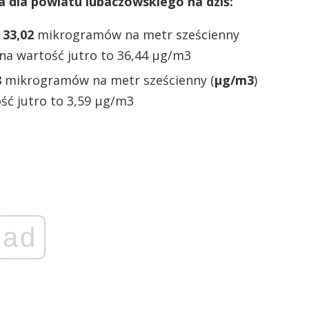
 dla powiatu lubaczowskiego na dziś:
:
33,02
mikrogramów na metr sześcienny
na wartość jutro to 36,44 µg/m3
8
mikrogramów na metr sześcienny (
µg/m3
)
ść jutro to 3,59 µg/m3
ad