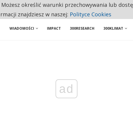
. Możesz określić warunki przechowywania lub dost
 PRZEMYSŁ. NA LIŚCIE SĄ DWA PODMIOTY Z POLSKI
ormacji znajdziesz w naszej:
Polityce Cookies
WIADOMOŚCI
IMPACT
300RESEARCH
300KLIMAT
ad