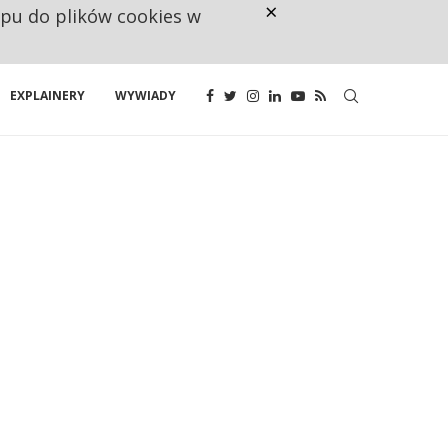
×
ępu do plików cookies w
CO TRZECIĄ ZŁOTÓWKĘ Z EMER
EXPLAINERY
WYWIADY