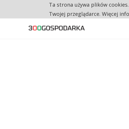
Ta strona używa plików cookies
TYLKO U NAS
RESTRYKCJE CHIN UDERZAJĄ W EUROPEJSKI
Twojej przeglądarce. Więcej inf