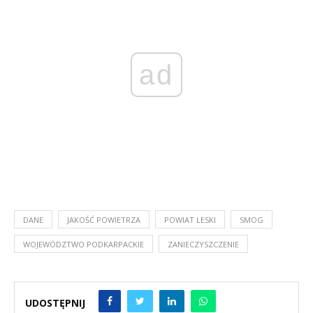
ad
DANE
JAKOŚĆ POWIETRZA
POWIAT LESKI
SMOG
WOJEWÓDZTWO PODKARPACKIE
ZANIECZYSZCZENIE
UDOSTĘPNIJ