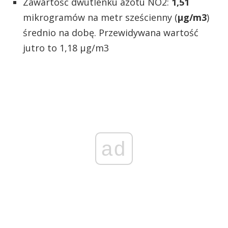
Zawartość dwutlenku azotu NO2:
1,51
mikrogramów na metr sześcienny (
µg/m3
)
średnio na dobę. Przewidywana wartość
jutro to 1,18 µg/m3
ad