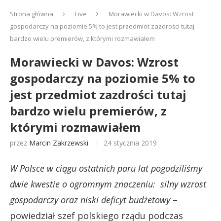
Strona główna
Live
Morawiecki w Davos: Wzrost
gospodarczy na poziomie 5% to jest przedmiot zazdrości tutaj
bardzo wielu premierów, z którymi rozmawiałem
Morawiecki w Davos: Wzrost
gospodarczy na poziomie 5% to
jest przedmiot zazdrości tutaj
bardzo wielu premierów, z
którymi rozmawiałem
przez
Marcin Zakrzewski
24 stycznia 2019
W Polsce w ciągu ostatnich paru lat pogodziliśmy
dwie kwestie o ogromnym znaczeniu: silny wzrost
gospodarczy oraz niski deficyt budżetowy
–
powiedział szef polskiego rządu podczas