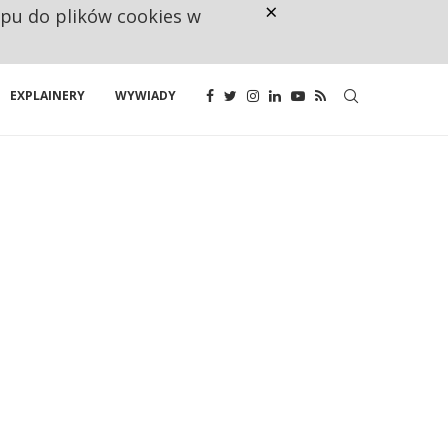
×
ępu do plików cookies w
CO TRZECIĄ ZŁOTÓWKĘ Z EMER
EXPLAINERY
WYWIADY