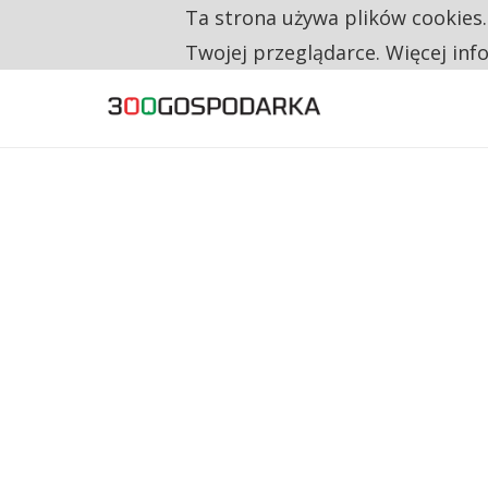
Ta strona używa plików cookies
TYLKO U NAS
RESTRYKCJE CHIN UDERZAJĄ W EUROPEJSKI
Twojej przeglądarce. Więcej inf