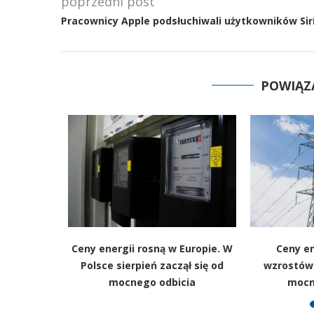
poprzedni post
Pracownicy Apple podsłuchiwali użytkowników Sir
POWIĄZ
. To nie
Ceny energii rosną w Europie. W
Ceny en
je dołożył
Polsce sierpień zaczął się od
wzrostów.
mocnego odbicia
mocni