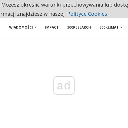
. Możesz określić warunki przechowywania lub dost
 PRZEMYSŁ. NA LIŚCIE SĄ DWA PODMIOTY Z POLSKI
ormacji znajdziesz w naszej:
Polityce Cookies
WIADOMOŚCI
IMPACT
300RESEARCH
300KLIMAT
ad