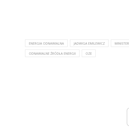
ENERGIA ODNAWIALNA
JADWIGA EMILEWICZ
MINISTE
ODNAWIALNE ŹRÓDŁA ENERGII
OZE