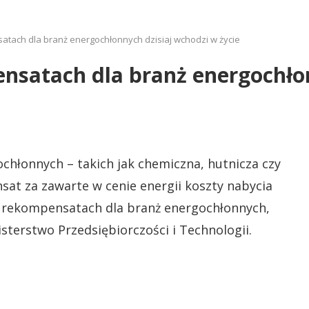
atach dla branż energochłonnych dzisiaj wchodzi w życie
nsatach dla branż energochło
chłonnych – takich jak chemiczna, hutnicza czy
at za zawarte w cenie energii koszty nabycia
o rekompensatach dla branż energochłonnych,
isterstwo Przedsiębiorczości i Technologii.