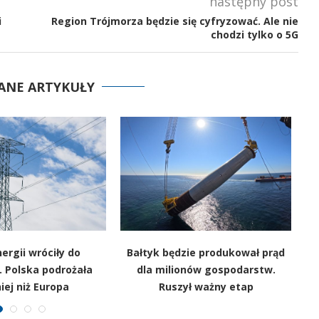
następny post
i
Region Trójmorza będzie się cyfryzować. Ale nie
chodzi tylko o 5G
ANE ARTYKUŁY
ergii wróciły do
Bałtyk będzie produkował prąd
K
 Polska podrożała
dla milionów gospodarstw.
ej niż Europa
Ruszył ważny etap