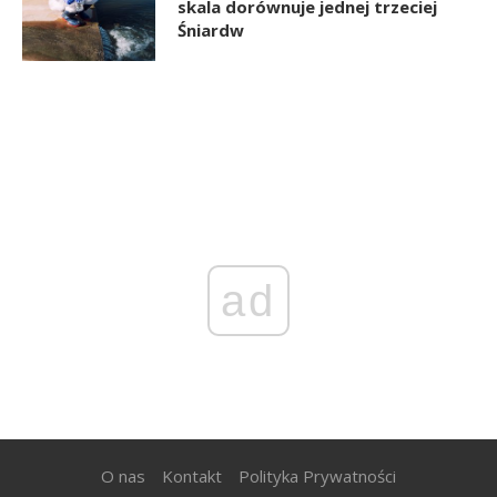
skala dorównuje jednej trzeciej
Śniardw
ad
O nas
Kontakt
Polityka Prywatności