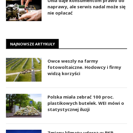
Unia daje konsumentom prawo do
naprawy, ale serwis nadal może się
nie opłacać
NAJNOWSZE ARTYKUŁY
Owce weszły na farmy
fotowoltaiczne. Hodowcy i firmy
widzą korzyści
Polska miała zebrać 100 proc.
plastikowych butelek. WEI mówi o
statystycznej iluzji
Zmiany klimatu uderzą w PKB.