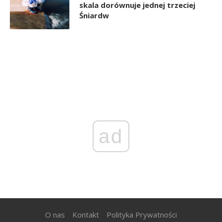
skala dorównuje jednej trzeciej
Śniardw
ad
O nas
Kontakt
Polityka Prywatności