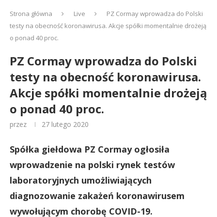
Strona główna
Live
PZ Cormay wprowadza do Polski
testy na obecność koronawirusa. Akcje spółki momentalnie drożeją
o ponad 40 proc.
PZ Cormay wprowadza do Polski
testy na obecność koronawirusa.
Akcje spółki momentalnie drożeją
o ponad 40 proc.
przez
27 lutego 2020
Spółka giełdowa PZ Cormay ogłosiła
wprowadzenie na polski rynek testów
laboratoryjnych umożliwiających
diagnozowanie zakażeń koronawirusem
wywołującym chorobę COVID-19.