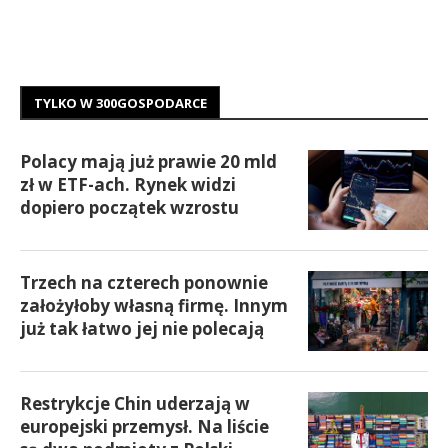
TYLKO W 300GOSPODARCE
Polacy mają już prawie 20 mld
zł w ETF-ach. Rynek widzi
dopiero początek wzrostu
Trzech na czterech ponownie
założyłoby własną firmę. Innym
już tak łatwo jej nie polecają
Restrykcje Chin uderzają w
europejski przemysł. Na liście