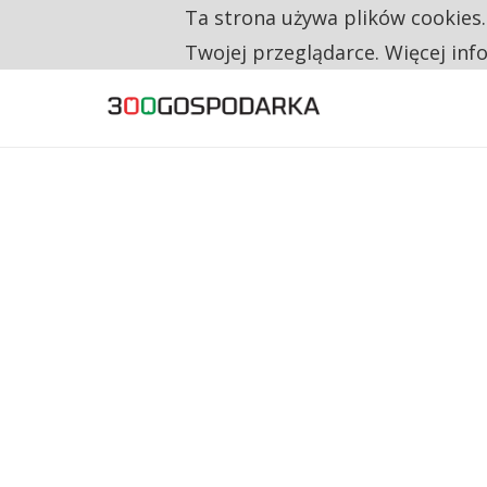
Ta strona używa plików cookies
TYLKO U NAS
TRZECH NA CZTERECH PONOWNIE ZAŁOŻYŁO
Twojej przeglądarce. Więcej inf