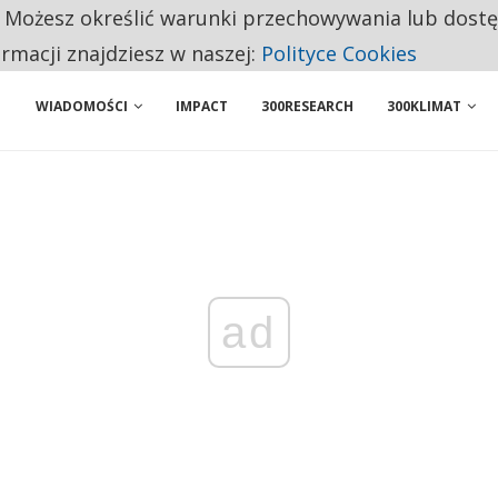
. Możesz określić warunki przechowywania lub dost
BY WŁASNĄ FIRMĘ. INNYM JUŻ TAK ŁATWO JEJ NIE POLECAJĄ
ormacji znajdziesz w naszej:
Polityce Cookies
WIADOMOŚCI
IMPACT
300RESEARCH
300KLIMAT
ad