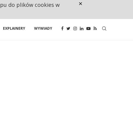
×
ępu do plików cookies w
RESTRYKCJE CHIN UDERZAJĄ W E
EXPLAINERY
WYWIADY