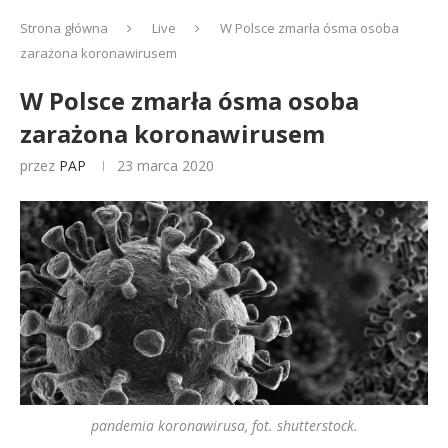
Strona główna
Live
W Polsce zmarła ósma osoba
zarażona koronawirusem
W Polsce zmarła ósma osoba
zarażona koronawirusem
przez
PAP
23 marca 2020
pandemia koronawirusa, fot. shutterstock.