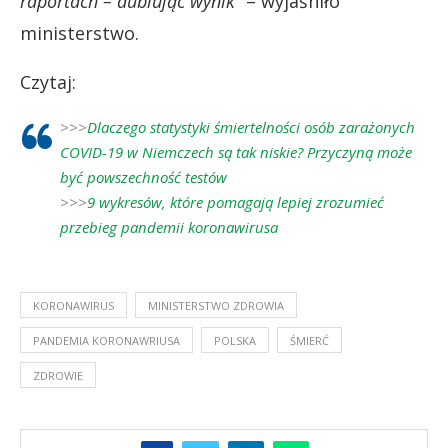
raportach – dublując wynik”
– wyjaśniło
ministerstwo.
Czytaj:
>>>
Dlaczego statystyki śmiertelności osób zarażonych
COVID-19 w Niemczech są tak niskie? Przyczyną może
być powszechność testów
>>>
9 wykresów, które pomagają lepiej zrozumieć
przebieg pandemii koronawirusa
KORONAWIRUS
MINISTERSTWO ZDROWIA
PANDEMIA KORONAWRIUSA
POLSKA
ŚMIERĆ
ZDROWIE