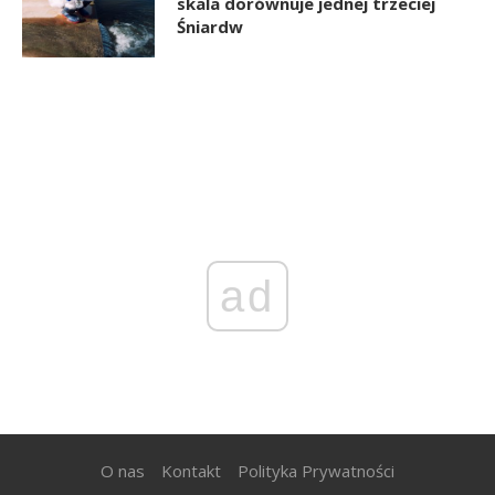
skala dorównuje jednej trzeciej
Śniardw
ad
O nas
Kontakt
Polityka Prywatności