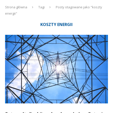
Strona główna
Tagi
Posty otagowane jako "koszty
energii"
KOSZTY ENERGII