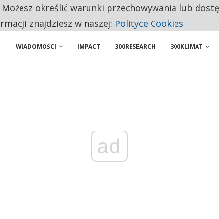
. Możesz określić warunki przechowywania lub dost
NIORZY PRZEZNACZAJĄ NA PODSTAWOWE ZAKUPY
ormacji znajdziesz w naszej:
Polityce Cookies
WIADOMOŚCI
IMPACT
300RESEARCH
300KLIMAT
ad