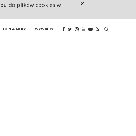
×
ępu do plików cookies w
NA JEDEN WAKAT PRZYPADAJĄ 
EXPLAINERY
WYWIADY