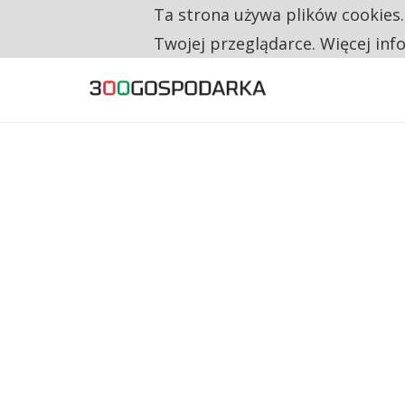
Ta strona używa plików cookies
TYLKO U NAS
CO TRZECIĄ ZŁOTÓWKĘ Z EMERYTURY SE
Twojej przeglądarce. Więcej inf