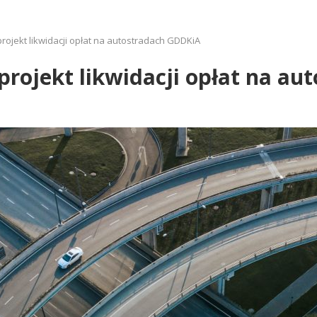
rojekt likwidacji opłat na autostradach GDDKiA
projekt likwidacji opłat na a