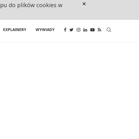
×
ępu do plików cookies w
CO TRZECIĄ ZŁOTÓWKĘ Z EMER
EXPLAINERY
WYWIADY