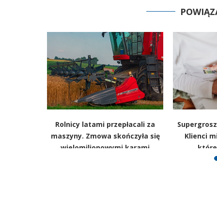
POWIĄZ
anki i BIK.
Rolnicy latami przepłacali za
Supergrosz
ównywanie
maszyny. Zmowa skończyła się
Klienci mi
 klientom
wielomilionowymi karami
które