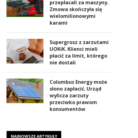
przepłacali za maszyny.
Zmowa skończyła się
wielomilionowymi
karami
Supergrosz z zarzutami
UOKiK. Klienci mieli
płacić za limit, którego
nie dostali
Columbus Energy może
słono zapłacić. Urząd
wylicza zarzuty
przeciwko prawom
konsumentów
NAJNOWSZE ARTYKUŁY