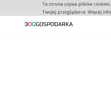
Ta strona używa plików cookies
TYLKO U NAS
RESTRYKCJE CHIN UDERZAJĄ W EUROPEJSKI
Twojej przeglądarce. Więcej inf