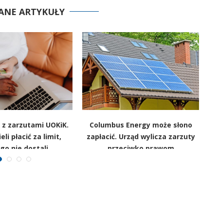
ANE ARTYKUŁY
 z zarzutami UOKiK.
Columbus Energy może słono
„O
eli płacić za limit,
zapłacić. Urząd wylicza zarzuty
pr
go nie dostali
przeciwko prawom
konsumentów