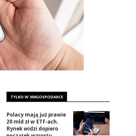
TYLKO W 300GOSPODARCE
Polacy mają już prawie
20 mld zł w ETF-ach.
Rynek widzi dopiero
początek wzrostu