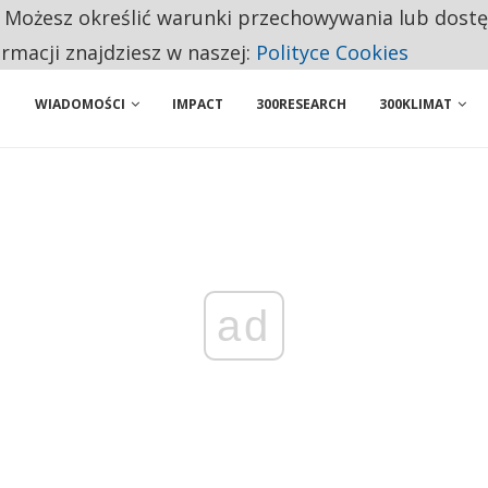
. Możesz określić warunki przechowywania lub dost
 PRZEMYSŁ. NA LIŚCIE SĄ DWA PODMIOTY Z POLSKI
ormacji znajdziesz w naszej:
Polityce Cookies
WIADOMOŚCI
IMPACT
300RESEARCH
300KLIMAT
ad