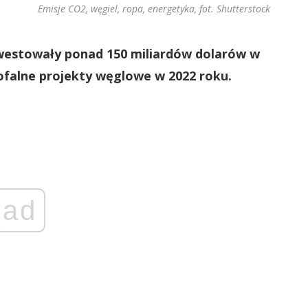
Emisje CO2, węgiel, ropa, energetyka, fot. Shutterstock
nwestowały ponad 150 miliardów dolarów w
ofalne projekty węglowe w 2022 roku.
ad