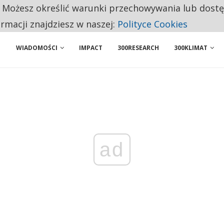
. Możesz określić warunki przechowywania lub dost
 PRZEMYSŁ. NA LIŚCIE SĄ DWA PODMIOTY Z POLSKI
ormacji znajdziesz w naszej:
Polityce Cookies
WIADOMOŚCI
IMPACT
300RESEARCH
300KLIMAT
ad