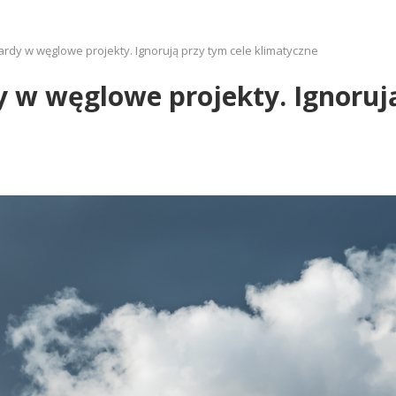
iardy w węglowe projekty. Ignorują przy tym cele klimatyczne
y w węglowe projekty. Ignoruj