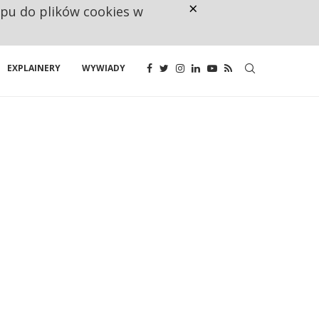
×
ępu do plików cookies w
CO TRZECIĄ ZŁOTÓWKĘ Z EMER
EXPLAINERY
WYWIADY