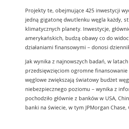
Projekty te, obejmujące 425 inwestycji 
jedną gigatonę dwutlenku węgla każdy, s
klimatycznych planety. Inwestycje, główni
amerykańskich, budzą obawy co do widocz
działaniami finansowymi – donosi dzienni
Jak wynika z najnowszych badań, w latach
przedsięwzięciom ogromne finansowanie w
węglowe zwiększają światowy budżet węgl
niebezpiecznego poziomu – wynika z inf
pochodziło głównie z banków w USA, Chinac
banki na świecie, w tym JPMorgan Chase, C