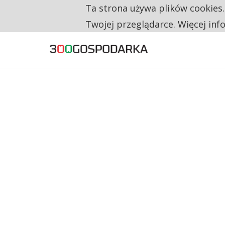
Ta strona używa plików cookies
TYLKO U NAS
RESTRYKCJE CHIN UDERZAJĄ W EUROPEJSKI
Twojej przeglądarce. Więcej inf