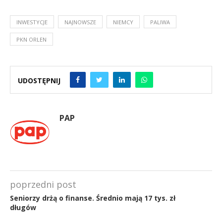
INWESTYCJE
NAJNOWSZE
NIEMCY
PALIWA
PKN ORLEN
UDOSTĘPNIJ
PAP
poprzedni post
Seniorzy drżą o finanse. Średnio mają 17 tys. zł
długów