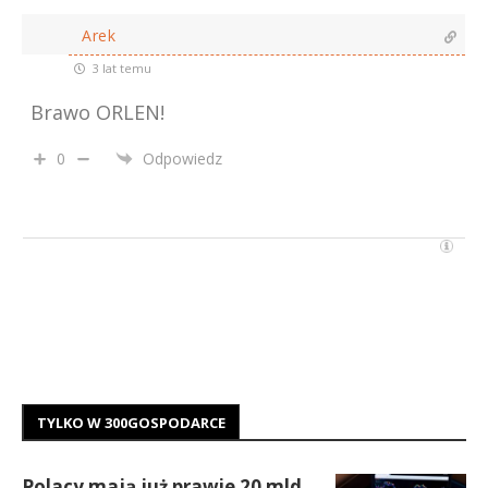
Arek
3 lat temu
Brawo ORLEN!
0
Odpowiedz
TYLKO W 300GOSPODARCE
Polacy mają już prawie 20 mld