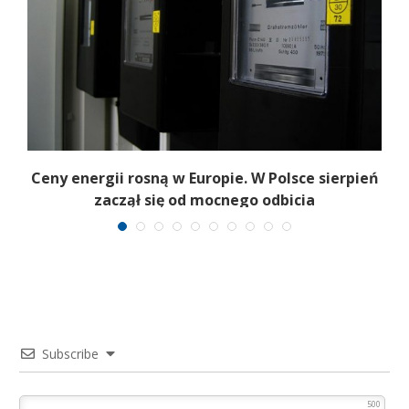
Ceny energii rosną w Europie. W Polsce sierpień
K
zaczął się od mocnego odbicia
Subscribe
500